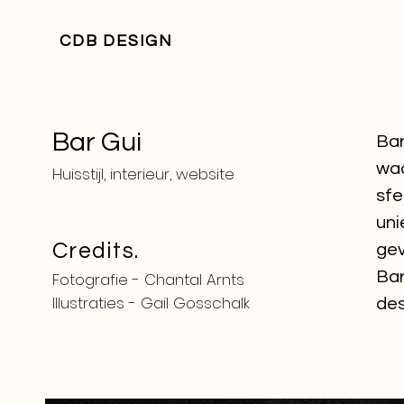
CDB DESIG
N
Bar Gui
Bar
waa
Huisstijl, interieur, website
sfe
uni
Credits.
gev
Bar
Fotografie - Chantal Arnts
Illustraties - Gail Gosschalk
des