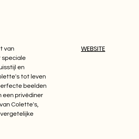
WEBSITE
rt van
 speciale
sstijl en
lette's tot leven
perfecte beelden
n een privédiner
 van Colette's,
vergetelijke