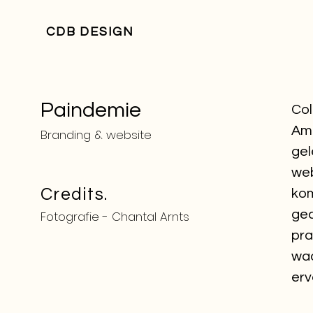
CDB DESIG
N
Paindemie
Col
Ams
Branding & website
gel
web
Credits.
kom
gec
Fotografie - Chantal Arnts
pra
waa
erv