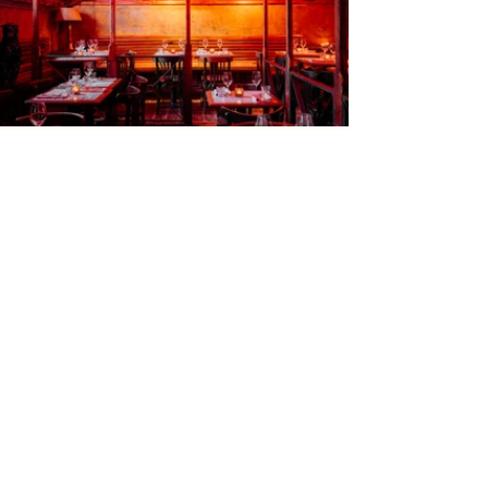
< Vorige
Volgende >
Projecten
Over